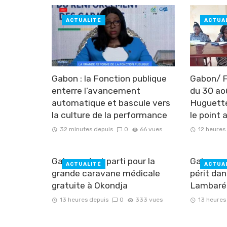
ACTUALITÉ
ACTUA
Gabon : la Fonction publique
Gabon/ F
enterre l’avancement
du 30 ao
automatique et bascule vers
Huguett
la culture de la performance
le point 
32 minutes depuis
0
66 vues
12 heures
Gabon : c’est parti pour la
Gabon : 
ACTUALITÉ
ACTUA
grande caravane médicale
périt dan
gratuite à Okondja
Lambaré
13 heures depuis
0
333 vues
13 heures