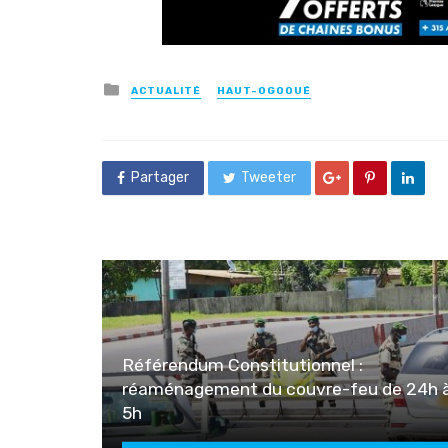
Posted
ACTUALITÉ
HAUT-OGOOUÉ
in
Partager
Tweeter
Référendum Constitutionnel :
réaménagement du couvre-feu de 24h 
5h