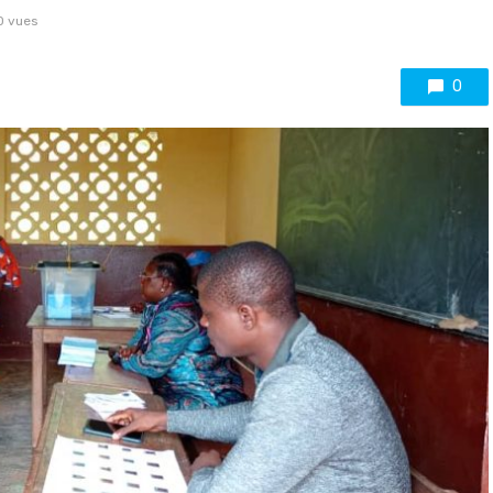
0 vues
0