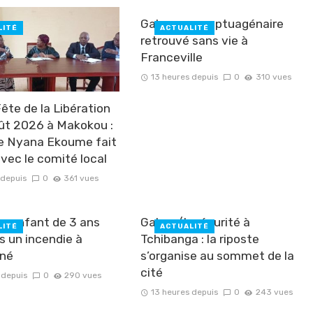
Gabon : un septuagénaire
LITÉ
ACTUALITÉ
retrouvé sans vie à
Franceville
13 heures depuis
0
310 vues
ête de la Libération
ût 2026 à Makokou :
e Nyana Ekoume fait
avec le comité local
 depuis
0
361 vues
un enfant de 3 ans
Gabon/Insécurité à
LITÉ
ACTUALITÉ
s un incendie à
Tchibanga : la riposte
né
s’organise au sommet de la
cité
 depuis
0
290 vues
13 heures depuis
0
243 vues