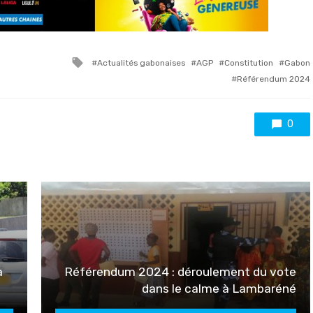
Tagged
Actualités gabonaises
AGP
Constitution
Gabon
with
Référendum 2024
0
à
Référendum 2024 : déroulement du vote
dans le calme à Lambaréné