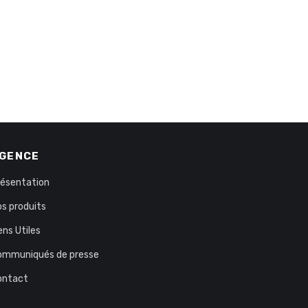
GENCE
résentation
s produits
ens Utiles
ommuniqués de presse
ontact