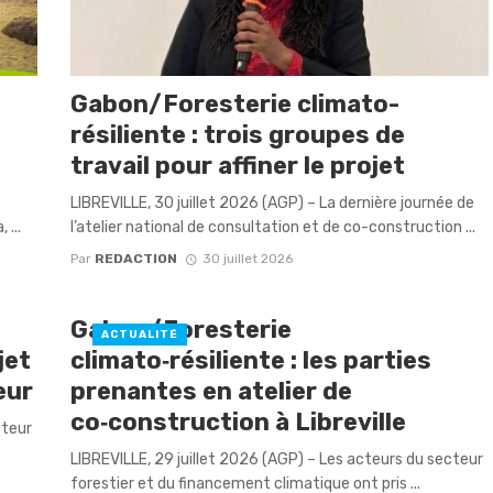
Gabon/Foresterie climato-
résiliente : trois groupes de
travail pour affiner le projet
​LIBREVILLE, 30 juillet 2026 (AGP) – La dernière journée de
 ...
l’atelier national de consultation et de co-construction ...
Par
REDACTION
30 juillet 2026
Gabon/Foresterie
ACTUALITÉ
jet
climato‑résiliente : les parties
eur
prenantes en atelier de
co‑construction à Libreville
cteur
LIBREVILLE, 29 juillet 2026 (AGP) – Les acteurs du secteur
forestier et du financement climatique ont pris ...