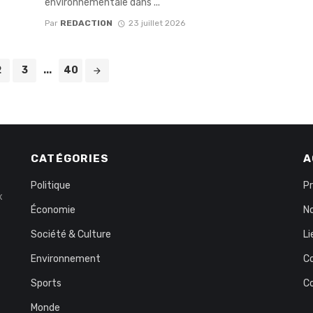
environnementale dans ...
Par
REDACTION
23 juillet 2026
2
3
...
40
CATÉGORIES
A
Politique
P
x
Économie
No
Société & Culture
Li
Environnement
C
Sports
C
Monde