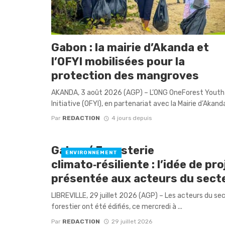
Gabon : la mairie d’Akanda et
l’OFYI mobilisées pour la
protection des mangroves
AKANDA, 3 août 2026 (AGP) – L’ONG OneForest Youth
Initiative (OFYI), en partenariat avec la Mairie d’Akanda,
Par
REDACTION
4 jours depuis
Gabon/ Foresterie
ENVIRONNEMENT
climato‑résiliente : l’idée de pro
présentée aux acteurs du sect
LIBREVILLE, 29 juillet 2026 (AGP) – Les acteurs du se
forestier ont été édifiés, ce mercredi à ...
Par
REDACTION
29 juillet 2026