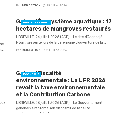
Par
REDACTION
29 juillet 2026
​Gabon/Écosystème aquatique : 17
ENVIRONNEMENT
hectares de mangroves restaurés
​LIBREVILLE, 24 juillet 2026 (AGP) – Le site d’Angondjé-
Ntom, présenté lors de la cérémonie d’ouverture de la ...
une
...
Par
REDACTION
24 juillet 2026
Gabon/Fiscalité
ÉCONOMIE
environnementale : La LFR 2026
revoit la taxe environnementale
et la Contribution Carbone
Eaux
LIBREVILLE, 23 juillet 2026 (AGP) – Le Gouvernement
gabonais a renforcé son dispositif de fiscalité