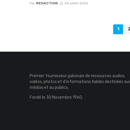
Par
REDACTION
24 juillet 2026
Navigation
1
des
articles
Premier fournisseur gabonais de ressources audios,
vidéos, photos et d’informations fiables destinées au
médias et au publics.
Fondé le 30 Novembre 1960.