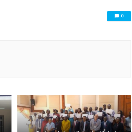
with
0