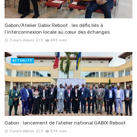
Gabon/Atelier Gabix Reboot : les défis liés à
l’interconnexion locale au cœur des échanges
3 jours depuis
0
483 vues
ACTUALITÉ
Gabon : lancement de l’atelier national GABIX Reboot
3 jours depuis
0
534 vues