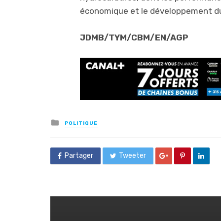
économique et le développement d
JDMB/TYM/CBM/EN/AGP
Posted
POLITIQUE
in
Partager
Tweeter