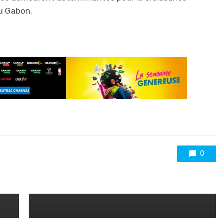
u Gabon.
0