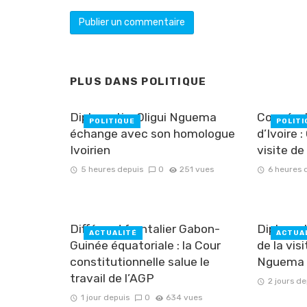
PLUS DANS
POLITIQUE
Diplomatie: Oligui Nguema
Coopéra
POLITIQUE
POLITI
échange avec son homologue
d’Ivoire 
Ivoirien
visite de
5 heures depuis
0
251 vues
6 heures 
Différend frontalier Gabon-
Diplomati
ACTUALITÉ
ACTUA
Guinée équatoriale : la Cour
de la vis
constitutionnelle salue le
Nguema e
travail de l’AGP
2 jours de
1 jour depuis
0
634 vues