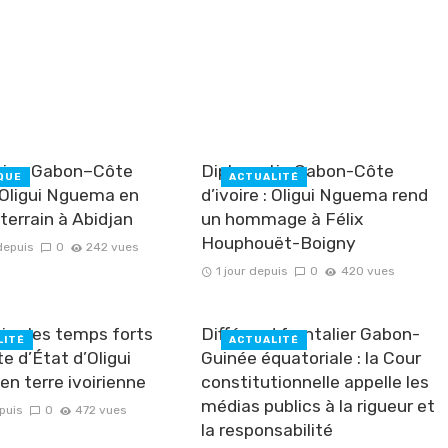
tion Gabon–Côte
Diplomatie Gabon-Côte
QUE
ACTUALITÉ
: Oligui Nguema en
d’ivoire : Oligui Nguema rend
 terrain à Abidjan
un hommage à Félix
Houphouët-Boigny
depuis
0
242 vues
1 jour depuis
0
420 vues
e : les temps forts
Différend frontalier Gabon-
LITÉ
ACTUALITÉ
ite d’État d’Oligui
Guinée équatoriale : la Cour
n terre ivoirienne
constitutionnelle appelle les
médias publics à la rigueur et
puis
0
472 vues
la responsabilité