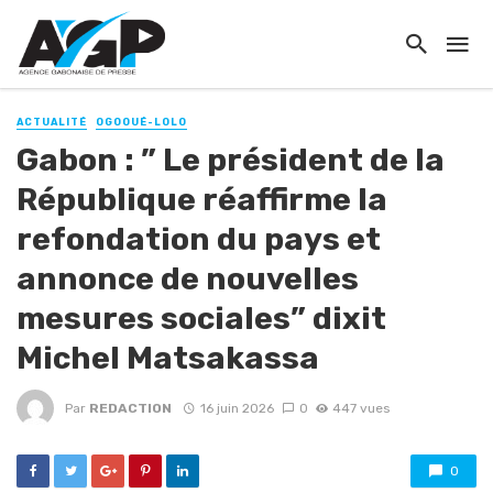
ACTUALITÉ
OGOOUÉ-LOLO
Gabon : ” Le président de la
République réaffirme la
refondation du pays et
annonce de nouvelles
mesures sociales” dixit
Michel Matsakassa
Par
REDACTION
16 juin 2026
0
447 vues
0