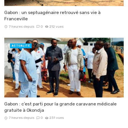
Gabon : un septuagénaire retrouvé sans vie à
Franceville
7 heures depuis
0
212 vues
ACTUALITÉ
Gabon : c’est parti pour la grande caravane médicale
gratuite à Okondja
7 heures depuis
0
231 vues