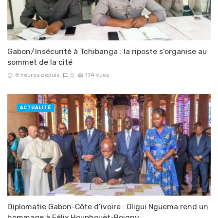
Gabon/Insécurité à Tchibanga : la riposte s’organise au
sommet de la cité
8 heures depuis
0
174 vues
ACTUALITÉ
Diplomatie Gabon-Côte d’ivoire : Oligui Nguema rend un
hommage à Félix Houphouët-Boigny