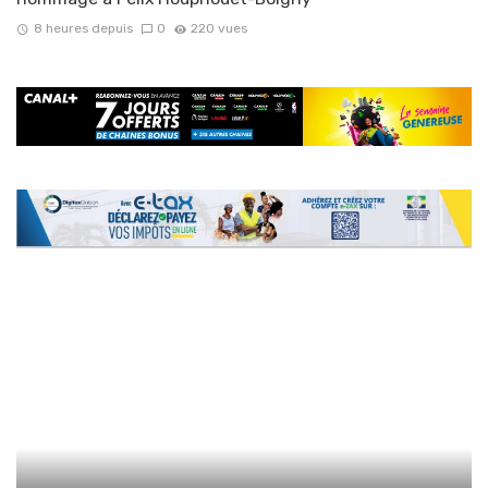
8 heures depuis
0
220 vues