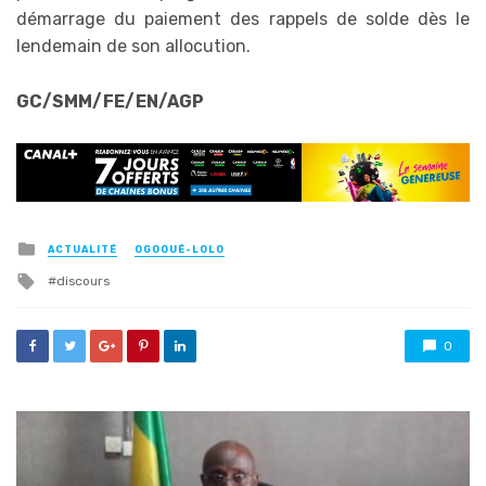
démarrage du paiement des rappels de solde dès le
lendemain de son allocution.
GC/SMM/FE/EN/AGP
Posted
ACTUALITÉ
OGOOUÉ-LOLO
in
Tagged
discours
with
0