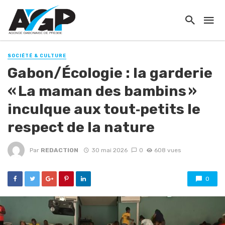
SOCIÉTÉ & CULTURE
Gabon/Écologie : la garderie
« La maman des bambins »
inculque aux tout‑petits le
respect de la nature
Par
REDACTION
30 mai 2026
0
608 vues
0