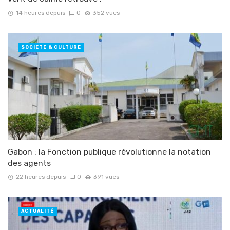
14 heures depuis
0
352 vues
SOCIÉTÉ & CULTURE
Gabon : la Fonction publique révolutionne la notation
des agents
22 heures depuis
0
391 vues
ACTUALITÉ