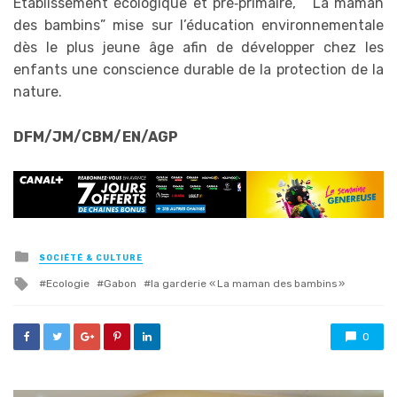
Établissement écologique et pré‑primaire, ” La maman
des bambins” mise sur l’éducation environnementale
dès le plus jeune âge afin de développer chez les
enfants une conscience durable de la protection de la
nature.
DFM/JM/CBM/EN/AGP
Posted
SOCIÉTÉ & CULTURE
in
Tagged
Ecologie
Gabon
la garderie « La maman des bambins »
with
0