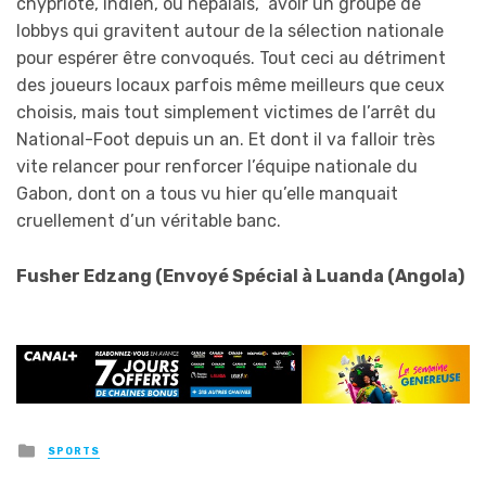
chypriote, indien, ou népalais, avoir un groupe de
lobbys qui gravitent autour de la sélection nationale
pour espérer être convoqués. Tout ceci au détriment
des joueurs locaux parfois même meilleurs que ceux
choisis, mais tout simplement victimes de l’arrêt du
National-Foot depuis un an. Et dont il va falloir très
vite relancer pour renforcer l’équipe nationale du
Gabon, dont on a tous vu hier qu’elle manquait
cruellement d’un véritable banc.
Fusher Edzang (Envoyé Spécial à Luanda (Angola)
Posted
SPORTS
in