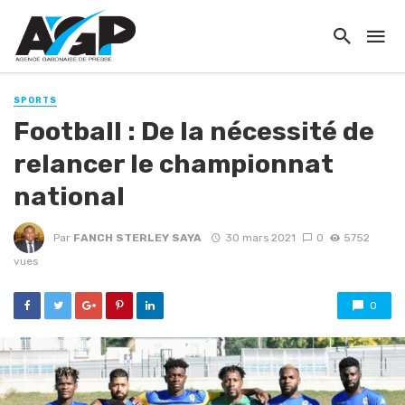
SPORTS
Football : De la nécessité de
relancer le championnat
national
Par
FANCH STERLEY SAYA
30 mars 2021
0
5752
vues
0