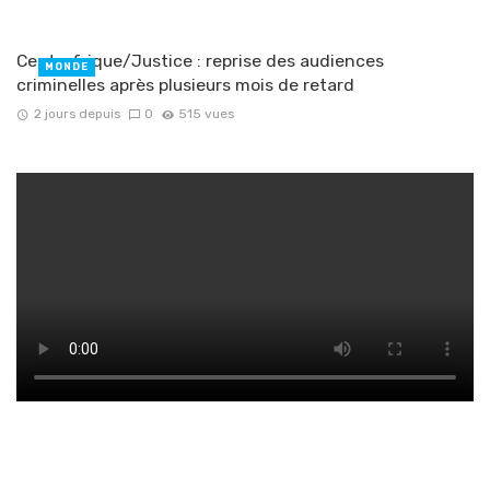
Centrafrique/Justice : reprise des audiences
MONDE
criminelles après plusieurs mois de retard
2 jours depuis
0
515 vues