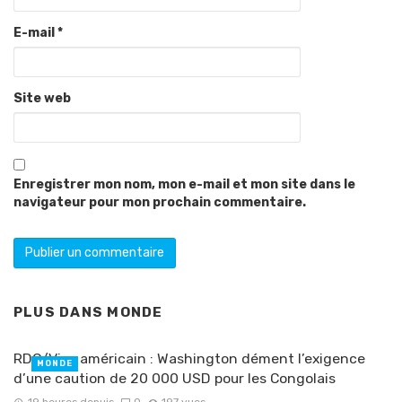
E-mail
*
Site web
Enregistrer mon nom, mon e-mail et mon site dans le
navigateur pour mon prochain commentaire.
PLUS DANS
MONDE
RDC/Visa américain : Washington dément l’exigence
MONDE
d’une caution de 20 000 USD pour les Congolais