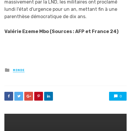
massivement par la LND, les militaires ont proclamé
lundi l'état d'urgence pour un an, mettant fin à une
parenthèse démocratique de dix ans.
Valérie Ezeme Mbo (Sources : AFP et France 24)
Posted
MONDE
in
0