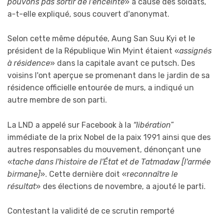
pouvons pas sortir de l'enceinte
» à cause des soldats,
a-t-elle expliqué, sous couvert d'anonymat.
Selon cette même députée, Aung San Suu Kyi et le
président de la République Win Myint étaient «
assignés
à résidence
» dans la capitale avant ce putsch. Des
voisins l'ont aperçue se promenant dans le jardin de sa
résidence officielle entourée de murs, a indiqué un
autre membre de son parti.
La LND a appelé sur Facebook à la
“libération
”
immédiate de la prix Nobel de la paix 1991 ainsi que des
autres responsables du mouvement, dénonçant une
«
tache dans l'histoire de l'État et de Tatmadaw [l'armée
birmane]
». Cette dernière doit «r
econnaître le
résultat
» des élections de novembre, a ajouté le parti.
Contestant la validité de ce scrutin remporté