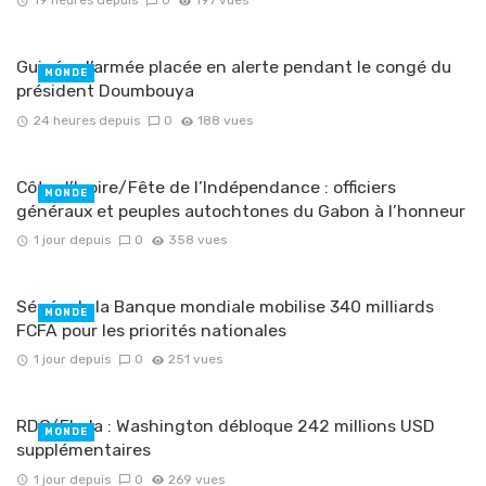
19 heures depuis
0
197 vues
Guinée : l’armée placée en alerte pendant le congé du
MONDE
président Doumbouya
24 heures depuis
0
188 vues
Côte d’Ivoire/Fête de l’Indépendance : officiers
MONDE
généraux et peuples autochtones du Gabon à l’honneur
1 jour depuis
0
358 vues
Sénégal : la Banque mondiale mobilise 340 milliards
MONDE
FCFA pour les priorités nationales
1 jour depuis
0
251 vues
RDC/Ebola : Washington débloque 242 millions USD
MONDE
supplémentaires
1 jour depuis
0
269 vues