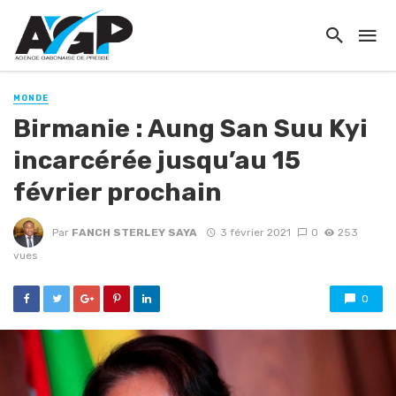
MONDE
Birmanie : Aung San Suu Kyi
incarcérée jusqu’au 15
février prochain
Par
FANCH STERLEY SAYA
3 février 2021
0
253
vues
0