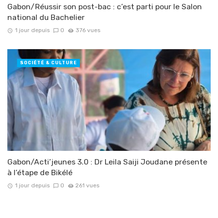
Gabon/Réussir son post-bac : c’est parti pour le Salon
national du Bachelier
1 jour depuis
0
376 vues
SOCIÉTÉ & CULTURE
Gabon/Acti’jeunes 3.0 : Dr Leila Saiji Joudane présente
à l’étape de Bikélé
1 jour depuis
0
261 vues