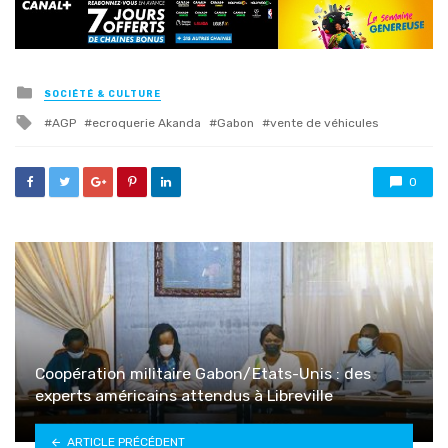
Posted
SOCIÉTÉ & CULTURE
in
Tagged
AGP
ecroquerie Akanda
Gabon
vente de véhicules
with
0
Coopération militaire Gabon/Etats-Unis : des
experts américains attendus à Libreville
ARTICLE PRÉCÉDENT