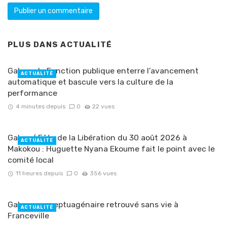
PLUS DANS
ACTUALITÉ
Gabon : la Fonction publique enterre l’avancement
ACTUALITÉ
automatique et bascule vers la culture de la
performance
4 minutes depuis
0
22 vues
Gabon/ Fête de la Libération du 30 août 2026 à
ACTUALITÉ
Makokou : Huguette Nyana Ekoume fait le point avec le
comité local
11 heures depuis
0
356 vues
Gabon : un septuagénaire retrouvé sans vie à
ACTUALITÉ
Franceville