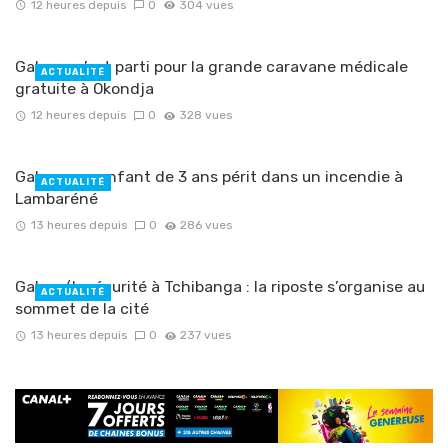
12 heures depuis
0
304 vues
Gabon : c’est parti pour la grande caravane médicale
ACTUALITÉ
gratuite à Okondja
12 heures depuis
0
328 vues
Gabon : un enfant de 3 ans périt dans un incendie à
ACTUALITÉ
Lambaréné
13 heures depuis
0
286 vues
Gabon/Insécurité à Tchibanga : la riposte s’organise au
ACTUALITÉ
sommet de la cité
13 heures depuis
0
237 vues