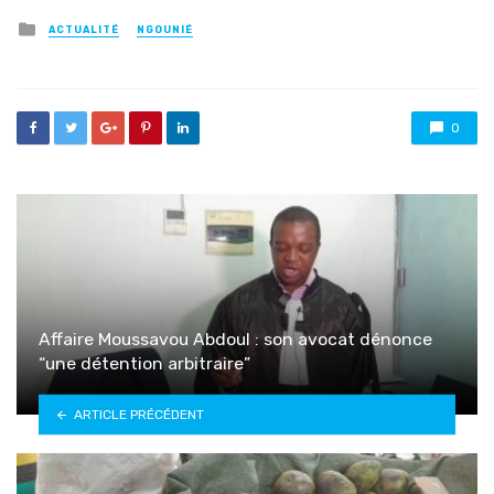
Posted
ACTUALITÉ
NGOUNIÉ
in
0
Affaire Moussavou Abdoul : son avocat dénonce
“une détention arbitraire”
ARTICLE PRÉCÉDENT