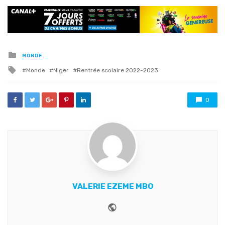
Posted
MONDE
in
Tagged
Monde
Niger
Rentrée scolaire 2022-2023
with
0
VALERIE EZEME MBO
Website