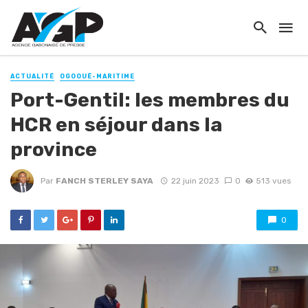
ACTUALITÉ
OGOOUÉ-MARITIME
Port-Gentil: les membres du
HCR en séjour dans la
province
Par
FANCH STERLEY SAYA
22 juin 2023
0
513 vues
0