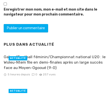
Enregistrer mon nom, mon e-mail et mon site dans le
navigateur pour mon prochain commentaire.
PLUS DANS
ACTUALITÉ
Gabon/Football féminin/Championnat national U20 : le
ACTUALITÉ
Woleu-Ntem file en demi-finales après un large succès
face au Moyen-Ogooué (9-0)
5 heures depuis
0
257 vues
ACTUALITÉ