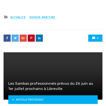
Posted
ACTUALITÉ
OGOOUÉ-MARITIME
in
0
Les Sambas professionnels prévus du 26 juin au
1er juillet prochains à Libreville
ARTICLE PRÉCÉDENT