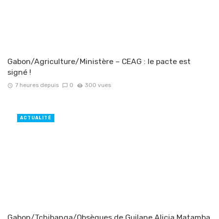
Gabon/Agriculture/Ministère – CEAG : le pacte est
signé !
7 heures depuis
0
300 vues
ACTUALITÉ
Gabon/Tchibanga/Obsèques de Guilane Alicia Matamba