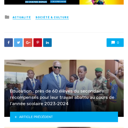
Posted
ACTUALITÉ
SOCIÉTÉ & CULTURE
in
0
Éducation : près de 60 élèves du secondaire
récompensés pour leur travail abattu au cours de
l’année scolaire 2023-2024
ARTICLE PRÉCÉDENT