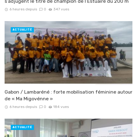
s’adjugent le titre de champion de l’Estuaire du 200 m
6 heures depuis
0
347 vues
ACTUALITÉ
Gabon / Lambaréné : forte mobilisation féminine autour
de « Ma Migovénne »
6 heures depuis
0
184 vues
ACTUALITÉ