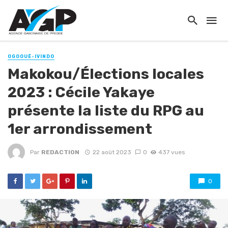
OGOOUÉ-IVINDO
Makokou/Élections locales
2023 : Cécile Yakaye
présente la liste du RPG au
1er arrondissement
Par
REDACTION
22 août 2023
0
437 vues
0