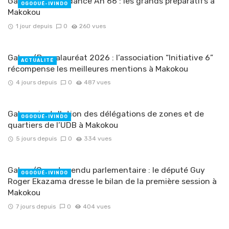
Gabon/Indépendance An 66 : les grands préparatifs à
OGOOUÉ-IVINDO
Makokou
1 jour depuis
0
260 vues
Gabon/Baccalauréat 2026 : l’association “Initiative 6”
ACTUALITÉ
récompense les meilleures mentions à Makokou
4 jours depuis
0
487 vues
Gabon : installation des délégations de zones et de
OGOOUÉ-IVINDO
quartiers de l’UDB à Makokou
5 jours depuis
0
334 vues
Gabon/Compte rendu parlementaire : le député Guy
OGOOUÉ-IVINDO
Roger Ekazama dresse le bilan de la première session à
Makokou
7 jours depuis
0
404 vues