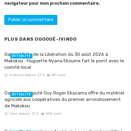
navigateur pour mon prochain commentaire.
PLUS DANS
OGOOUÉ-IVINDO
Gabon/ Fête de la Libération du 30 août 2026 à
ACTUALITÉ
Makokou : Huguette Nyana Ekoume fait le point avec le
comité local
4 heures depuis
0
181 vues
Gabon : le député Guy Roger Ekazama offre du matériel
ACTUALITÉ
agricole aux coopératives du premier arrondissement
de Makokou
1 jour depuis
0
455 vues