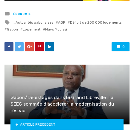
Posted
ÉCONOMIE
in
Tagged
Actualités gabonaises
AGP
Déficit de 200 000 logements
with
Gabon
Logement
Mays Mouissi
0
Gabon/Délestages dans le Grand Libreville : la
SEEG sommée d’accélérer la modernisation du
réseau
ARTICLE PRÉCÉDENT