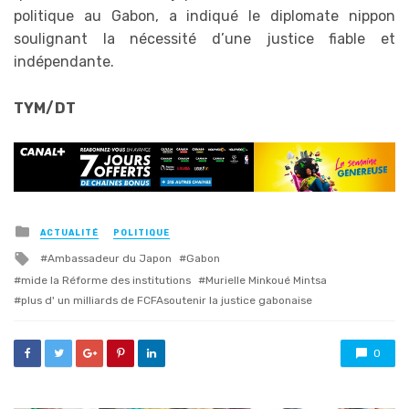
politique au Gabon, a indiqué le diplomate nippon
soulignant la nécessité d’une justice fiable et
indépendante.
TYM/DT
Posted
ACTUALITÉ
POLITIQUE
in
Tagged
Ambassadeur du Japon
Gabon
with
mide la Réforme des institutions
Murielle Minkoué Mintsa
plus d' un milliards de FCFAsoutenir la justice gabonaise
0