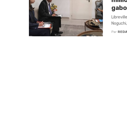
gabo
Librevil
Noguchi,
Par
RED