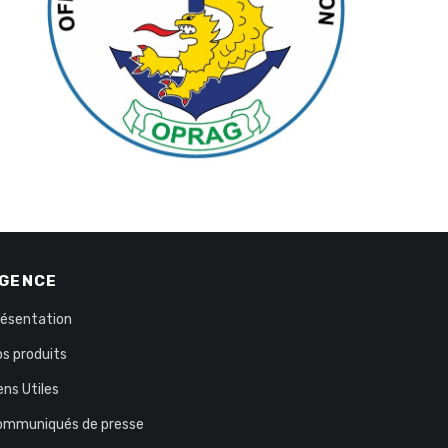
GENCE
résentation
s produits
ens Utiles
ommuniqués de presse