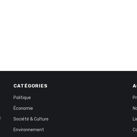
CATÉGORIES
A
Politique
P
Économie
No
x
Société & Culture
Li
Environnement
C