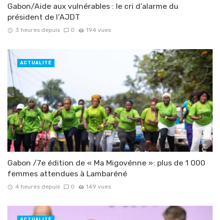
Gabon/Aide aux vulnérables : le cri d’alarme du
président de l’AJDT
3 heures depuis
0
194 vues
ACTUALITÉ
Gabon /7e édition de « Ma Migovénne »: plus de 1 000
femmes attendues à Lambaréné
4 heures depuis
0
149 vues
ACTUALITÉ