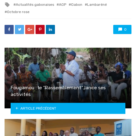
in
Tagged
Actualités gabonaises
AGP
Gabon
Lambaréné
with
Octobre rose
0
Fougamou : le “Rassemblement” lance ses
activités
ARTICLE PRÉCÉDENT