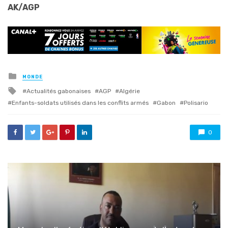
AK/AGP
Posted
MONDE
in
Tagged
Actualités gabonaises
AGP
Algérie
with
Enfants-soldats utilisés dans les conflits armés
Gabon
Polisario
0