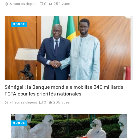
6 heures depuis
0
254 vues
MONDE
Sénégal : la Banque mondiale mobilise 340 milliards
FCFA pour les priorités nationales
7 heures depuis
0
205 vues
MONDE