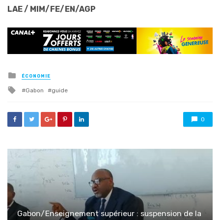
LAE / MIM/FE/EN/AGP
Posted
ÉCONOMIE
in
Tagged
Gabon
guide
with
0
Gabon/Enseignement supérieur : suspension de la