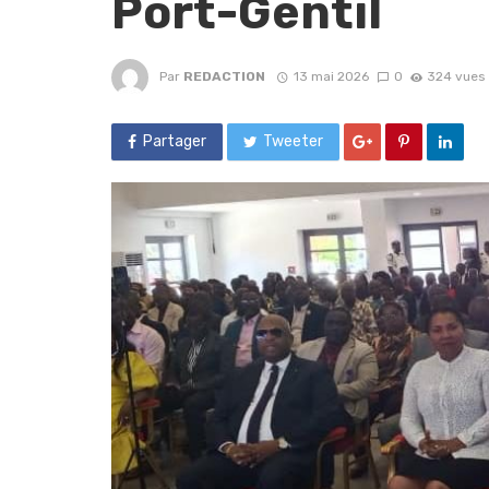
Port-Gentil
Par
REDACTION
13 mai 2026
0
324 vues
Partager
Tweeter