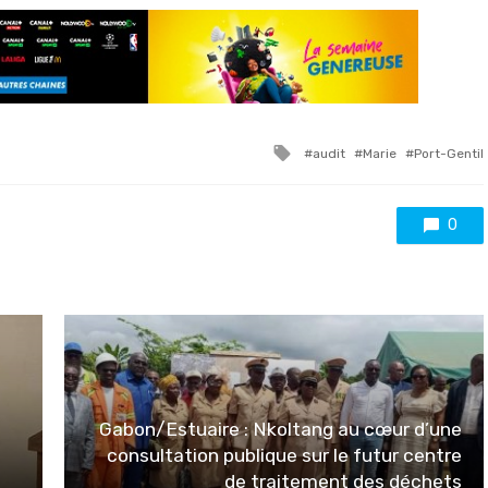
Tagged
audit
Marie
Port-Gentil
with
0
Gabon/Estuaire : Nkoltang au cœur d’une
consultation publique sur le futur centre
de traitement des déchets