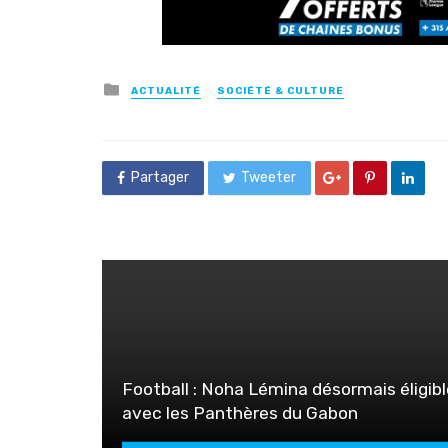
Posted
ACTUALITÉ
SOCIÉTÉ & CULTURE
in
Partager
Tweeter
Football : Noha Lémina désormais éligibl
avec les Panthères du Gabon