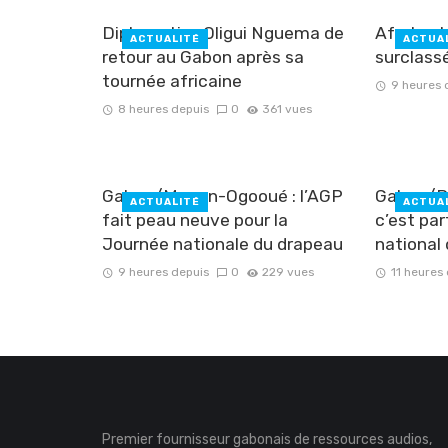
Diplomatie : Oligui Nguema de
Afrobask
ACTUALITÉ
ACTUA
retour au Gabon après sa
surclassé
tournée africaine
9 heures 
8 heures depuis
0
361 vues
Gabon/Moyen-Ogooué : l’AGP
Gabon/Ré
ACTUALITÉ
ACTUA
fait peau neuve pour la
c’est par
Journée nationale du drapeau
national
9 heures depuis
0
229 vues
11 heures
Premier fournisseur gabonais de ressources audios,