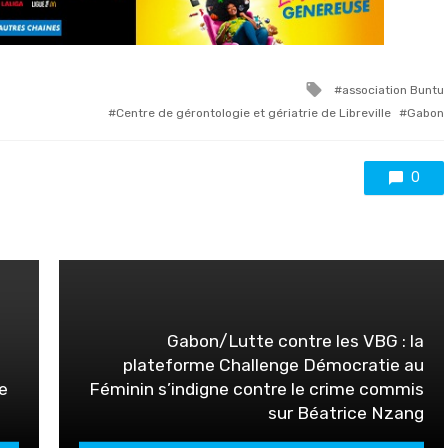
Tagged
association Buntu
with
Centre de gérontologie et gériatrie de Libreville
Gabon
0
Gabon/Lutte contre les VBG : la
plateforme Challenge Démocratie au
e
Féminin s’indigne contre le crime commis
sur Béatrice Nzang