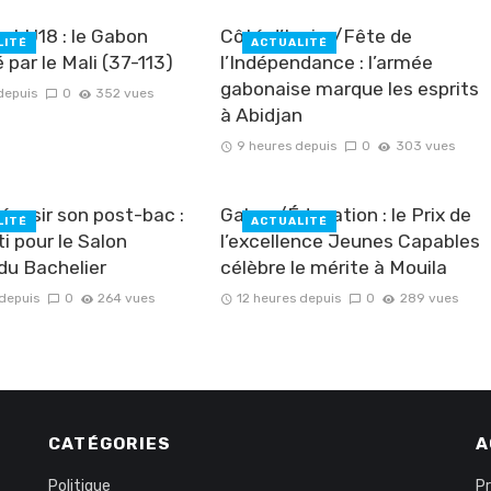
et U18 : le Gabon
Côté d’Ivoire/Fête de
LITÉ
ACTUALITÉ
 par le Mali (37-113)
l’Indépendance : l’armée
gabonaise marque les esprits
depuis
0
352 vues
à Abidjan
9 heures depuis
0
303 vues
ussir son post-bac :
Gabon/Éducation : le Prix de
LITÉ
ACTUALITÉ
ti pour le Salon
l’excellence Jeunes Capables
 du Bachelier
célèbre le mérite à Mouila
 depuis
0
264 vues
12 heures depuis
0
289 vues
CATÉGORIES
A
Politique
P