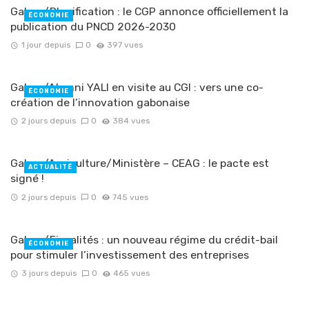
Gabon/Planification : le CGP annonce officiellement la
ÉCONOMIE
publication du PNCD 2026-2030
1 jour depuis
0
397 vues
Gabon/Alumni YALI en visite au CGI : vers une co-
ÉCONOMIE
création de l’innovation gabonaise
2 jours depuis
0
384 vues
Gabon/Agriculture/Ministère – CEAG : le pacte est
ACTUALITÉ
signé !
2 jours depuis
0
745 vues
Gabon/Fiscalités : un nouveau régime du crédit-bail
ÉCONOMIE
pour stimuler l’investissement des entreprises
3 jours depuis
0
465 vues