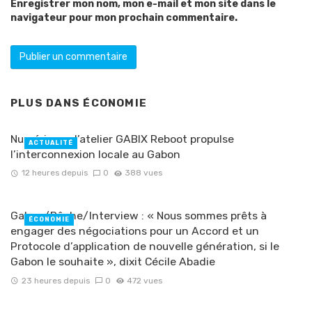
Enregistrer mon nom, mon e-mail et mon site dans le
navigateur pour mon prochain commentaire.
PLUS DANS
ÉCONOMIE
Numérique : l’atelier GABIX Reboot propulse
ACTUALITÉ
l’interconnexion locale au Gabon
12 heures depuis
0
388 vues
Gabon/Pêche/Interview : « Nous sommes prêts à
ÉCONOMIE
engager des négociations pour un Accord et un
Protocole d’application de nouvelle génération, si le
Gabon le souhaite », dixit Cécile Abadie
23 heures depuis
0
472 vues