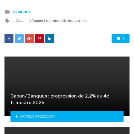
Posted
ÉCONOMIE
in
Tagged
Gabon
Rapport de l’enquête industrielle
with
0
Gabon/Banques : progression de 2,2% au 4e
trimestre 2025
ARTICLE PRÉCÉDENT