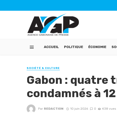
ACCUEIL
POLITIQUE
ÉCONOMIE
SO
SOCIÉTÉ & CULTURE
Gabon : quatre t
condamnés à 12 
Par
REDACTION
10 juin 2026
0
438 vues