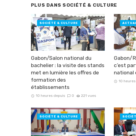
PLUS DANS
SOCIÉTÉ & CULTURE
SOCIÉTÉ & CULTURE
ACTUA
Gabon/Salon national du
Gabon/Ré
bachelier : la visite des stands
c’est par
met en lumière les offres de
national
formation des
10 heures
établissements
10 heures depuis
0
221 vues
SOCIÉTÉ & CULTURE
SOCIÉ