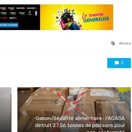
Tagge
Ivoire
with
0
Gabon/Sécurité alimentaire : l’AGASA
détruit 27,56 tonnes de poissons pour