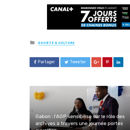
Posted
SOCIÉTÉ & CULTURE
in
Partager
Tweeter
Gabon : l’AGP sensibilise sur le rôle des
archives à travers une journée portes