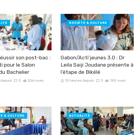
LITÉ
SOCIÉTÉ & CULTURE
ussir son post-bac :
Gabon/Acti’jeunes 3.0 : Dr
ti pour le Salon
Leila Saiji Joudane présente à
 du Bachelier
l’étape de Bikélé
 depuis
0
256 vues
12 heures depuis
0
195 vues
TÉ & CULTURE
ACTUALITÉ