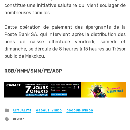
constitue une initiative salutaire qui vient soulager de
nombreuses familles.
Cette opération de paiement des épargnants de la
Poste Bank SA, qui intervient après la distribution des
bons de caisse effectuée vendredi, samedi et
dimanche, se déroule de 8 heures à 15 heures au Trésor
public de Makokou.
RGB/NMM/SMM/FE/AGP
Posted
ACTUALITÉ
OGOOUE IVINDO
OGOOUÉ-IVINDO
in
Tagged
Poste
with