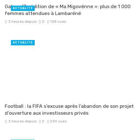
Gabon /7e édition de « Ma Migovénne »: plus de 1 000
ACTUALITÉ
femmes attendues à Lambaréné
3 heures depuis
0
138 vues
Football : la FIFA s’excuse après l’abandon de son projet
ACTUALITÉ
d’ouverture aux investisseurs privés
3 heures depuis
0
230 vues
Gabon/Makokou : le député Donatien Afatoughé Bié
ACTUALITÉ
appelle au rassemblement par-delà les clivages
3 heures depuis
0
158 vues
Gabon : la Fondation Raponda‑Walker remet les langues
ACTUALITÉ
maternelles au cœur de l’école à Mouila
3 heures depuis
0
160 vues