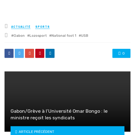
Posted
ACTUALITÉ
SPORTS
in
Tagged
Gabon
Lozosport
National foot 1
USB
with
0
Gabon/Grève à l’Université Omar Bongo : le
ministre reçoit les syndicats
ARTICLE PRÉCÉDENT