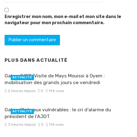
Enregistrer mon nom, mon e-mail et mon site dans le
navigateur pour mon prochain commentaire.
PLUS DANS
ACTUALITÉ
Gabon/UDB/Visite de Mays Mouissi à Oyem :
ACTUALITÉ
mobilisation des grands jours ce vendredi
2 heures depuis
0
196 vues
Gabon/Aide aux vulnérables : le cri d’alarme du
ACTUALITÉ
président de l’AJDT
3 heures depuis
0
176 vues