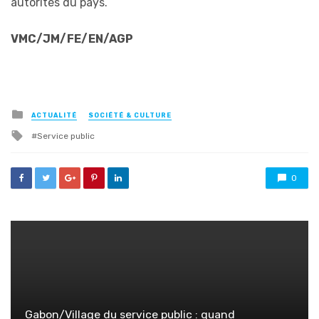
autorités du pays.
VMC/JM/FE/EN/AGP
Posted
ACTUALITÉ
SOCIÉTÉ & CULTURE
in
Tagged
Service public
with
0
Gabon/Village du service public : quand