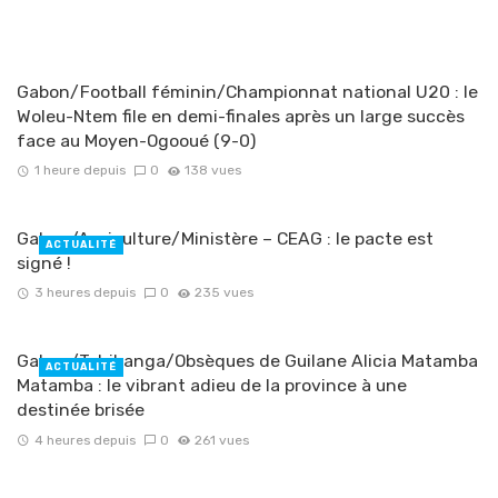
Gabon/Football féminin/Championnat national U20 : le
Woleu-Ntem file en demi-finales après un large succès
face au Moyen-Ogooué (9-0)
1 heure depuis
0
138 vues
Gabon/Agriculture/Ministère – CEAG : le pacte est
ACTUALITÉ
signé !
3 heures depuis
0
235 vues
Gabon/Tchibanga/Obsèques de Guilane Alicia Matamba
ACTUALITÉ
Matamba : le vibrant adieu de la province à une
destinée brisée
4 heures depuis
0
261 vues