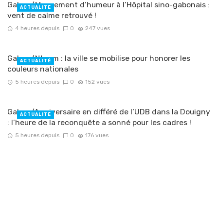
Gabon/Mouvement d’humeur à l’Hôpital sino-gabonais :
ACTUALITÉ
vent de calme retrouvé !
4 heures depuis
0
247 vues
Gabon/Ntoum : la ville se mobilise pour honorer les
ACTUALITÉ
couleurs nationales
5 heures depuis
0
152 vues
Gabon/Anniversaire en différé de l’UDB dans la Douigny
ACTUALITÉ
: l’heure de la reconquête a sonné pour les cadres !
5 heures depuis
0
176 vues