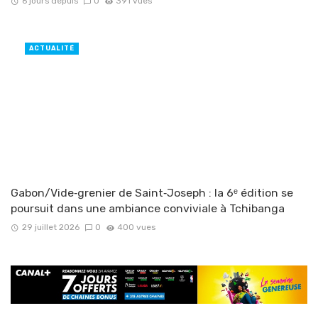
6 jours depuis
0
391 vues
ACTUALITÉ
Gabon/Vide‑grenier de Saint‑Joseph : la 6ᵉ édition se
poursuit dans une ambiance conviviale à Tchibanga
29 juillet 2026
0
400 vues