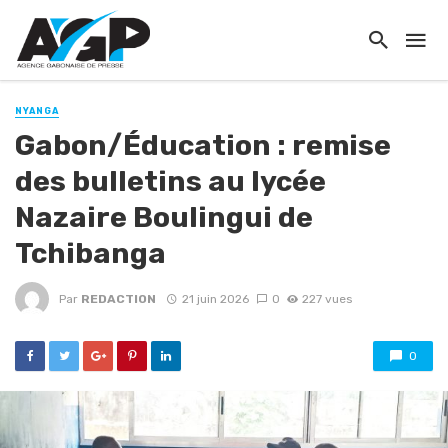
NYANGA
Gabon/Éducation : remise
des bulletins au lycée
Nazaire Boulingui de
Tchibanga
Par
REDACTION
21 juin 2026
0
227 vues
0