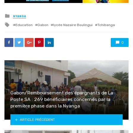
Posted
NYANGA
in
Tagged
Education
Gabon
lycée Nazaire Boulingui
Tchibanga
with
0
Gabon/Remboursement des épargnants de La
Poste SA : 269 bénéficiaires concernés par la
première phase dans la Nyanga
ARTICLE PRÉCÉDENT