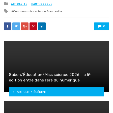
Posted
ACTUALITÉ
HAUT-OGOOUÉ
in
Tagged
Concours miss science franceville
with
0
Gabon/Éducation/Miss science 2026 : la 5ᵉ
édition entre dans l’ère du numérique
ARTICLE PRÉCÉDENT