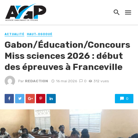
ACTUALITÉ
HAUT-OGOOUÉ
Gabon/Éducation/Concours
Miss sciences 2026 : début
des épreuves à Franceville
Par
REDACTION
16 mai 2026
0
312 vues
0