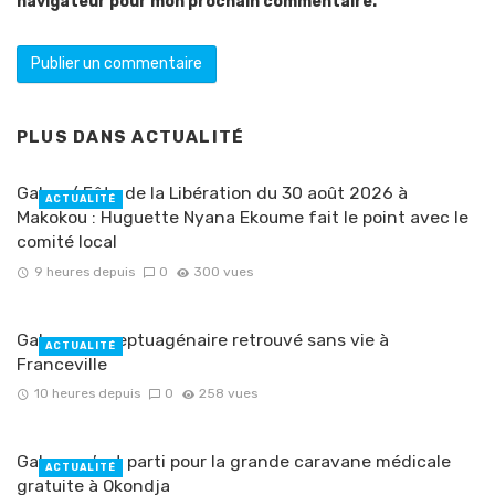
navigateur pour mon prochain commentaire.
PLUS DANS
ACTUALITÉ
Gabon/ Fête de la Libération du 30 août 2026 à
ACTUALITÉ
Makokou : Huguette Nyana Ekoume fait le point avec le
comité local
9 heures depuis
0
300 vues
Gabon : un septuagénaire retrouvé sans vie à
ACTUALITÉ
Franceville
10 heures depuis
0
258 vues
Gabon : c’est parti pour la grande caravane médicale
ACTUALITÉ
gratuite à Okondja