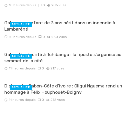
10 heures depuis
0
286 vues
Gabon : un enfant de 3 ans périt dans un incendie à
ACTUALITÉ
Lambaréné
10 heures depuis
0
250 vues
Gabon/Insécurité à Tchibanga : la riposte s’organise au
ACTUALITÉ
sommet de la cité
11 heures depuis
0
217 vues
Diplomatie Gabon-Côte d’ivoire : Oligui Nguema rend un
ACTUALITÉ
hommage à Félix Houphouët-Boigny
11 heures depuis
0
272 vues