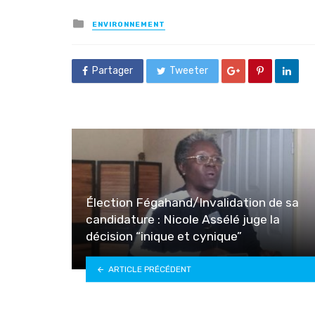
Posted
ENVIRONNEMENT
in
Partager
Tweeter
Élection Fégahand/Invalidation de sa
candidature : Nicole Assélé juge la
décision “inique et cynique”
ARTICLE PRÉCÉDENT