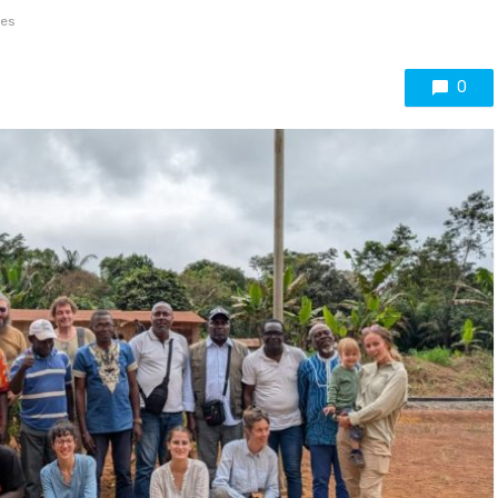
ues
0