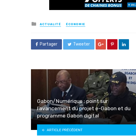
Posted
ACTUALITÉ
ÉCONOMIE
in
Partager
Tweeter
Gabon/Numérique : point sur
l’avancement du projet e-Gabon et du
programme Gabon digital
ARTICLE PRÉCÉDENT