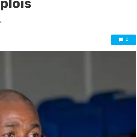
plois
s
0