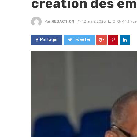
création des em
Par
REDACTION
12 mars 2025
0
443 vue
Partager
Tweeter