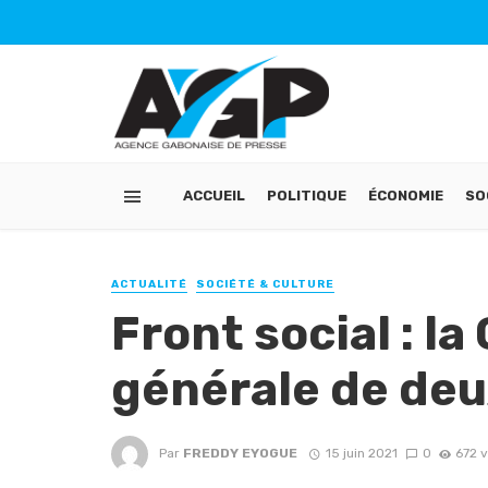
ACCUEIL
POLITIQUE
ÉCONOMIE
SO
ACTUALITÉ
SOCIÉTÉ & CULTURE
Front social : l
générale de de
Par
FREDDY EYOGUE
15 juin 2021
0
672 