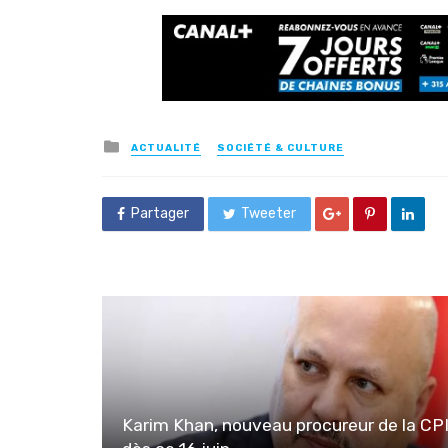
Posted
ACTUALITÉ
SOCIÉTÉ & CULTURE
in
Partager
Tweeter
Karim Khan, nouveau procureur de la CP