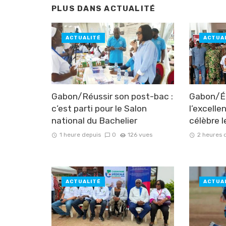
PLUS DANS
ACTUALITÉ
ACTUALITÉ
ACTUA
Gabon/Réussir son post-bac :
Gabon/Éd
c’est parti pour le Salon
l’excell
national du Bachelier
célèbre l
1 heure depuis
0
126 vues
2 heures 
ACTUALITÉ
ACTUA