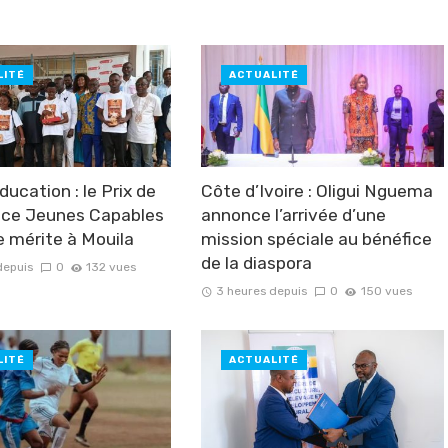
LITÉ
ACTUALITÉ
ucation : le Prix de
Côte d’Ivoire : Oligui Nguema
ence Jeunes Capables
annonce l’arrivée d’une
e mérite à Mouila
mission spéciale au bénéfice
de la diaspora
depuis
0
132 vues
3 heures depuis
0
150 vues
LITÉ
ACTUALITÉ