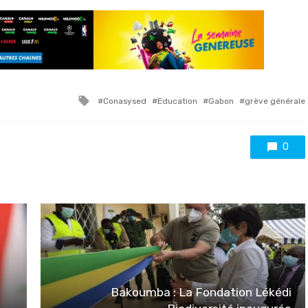
Tagged
Conasysed
Education
Gabon
grève générale
with
0
I
Bakoumba : La Fondation Lékédi