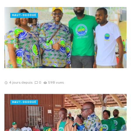
HAUT-OGOOUÉ
4 jours depuis
0
598 vues
HAUT-OGOOUÉ