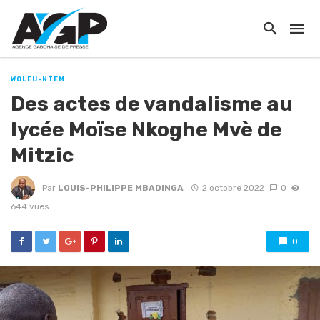
WOLEU-NTEM
Des actes de vandalisme au
lycée Moïse Nkoghe Mvè de
Mitzic
Par
LOUIS-PHILIPPE MBADINGA
2 octobre 2022
0
644 vues
0