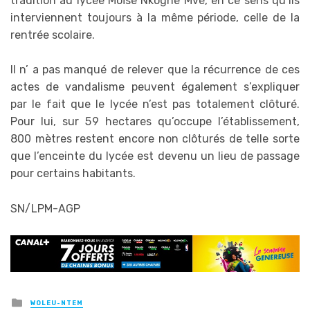
tradition au lycée Moïse Nkoghe Mvè, en ce sens qu’ils
interviennent toujours à la même période, celle de la
rentrée scolaire.
Il n’ a pas manqué de relever que la récurrence de ces
actes de vandalisme peuvent également s’expliquer
par le fait que le lycée n’est pas totalement clôturé.
Pour lui, sur 59 hectares qu’occupe l’établissement,
800 mètres restent encore non clôturés de telle sorte
que l’enceinte du lycée est devenu un lieu de passage
pour certains habitants.
SN/LPM-AGP
Posted
WOLEU-NTEM