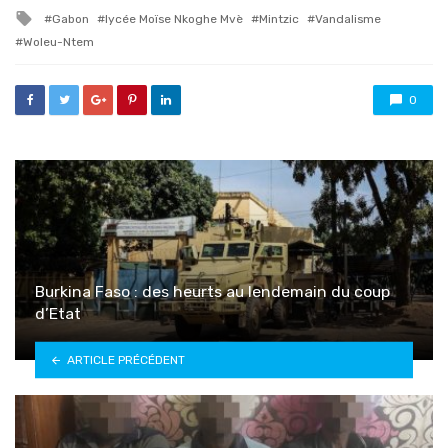
in
Tagged
Gabon
lycée Moïse Nkoghe Mvè
Mintzic
Vandalisme
with
Woleu-Ntem
0
Burkina Faso : des heurts au lendemain du coup
d’Etat
ARTICLE PRÉCÉDENT