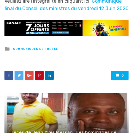
Veuillez lire l'intégralité en cliquant ici:
Communiqué
final du Conseil des ministres du vendredi 12 Juin 2020
Posted
COMMUNIQUÉS DE PRESSE
in
0
Décès de Jean Yves Messan : Les hommages de