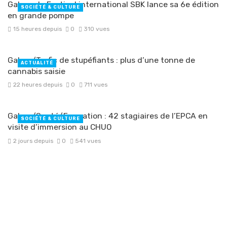
Gabon : le Festival international SBK lance sa 6e édition
SOCIÉTÉ & CULTURE
en grande pompe
15 heures depuis
0
310 vues
Gabon/Trafic de stupéfiants : plus d’une tonne de
ACTUALITÉ
cannabis saisie ‎
22 heures depuis
0
711 vues
Gabon/Santé/Formation : 42 stagiaires de l’EPCA en
SOCIÉTÉ & CULTURE
visite d’immersion au CHUO
2 jours depuis
0
541 vues