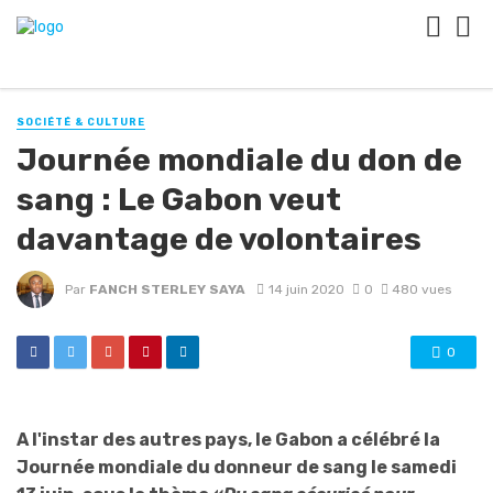
SOCIÉTÉ & CULTURE
Journée mondiale du don de
sang : Le Gabon veut
davantage de volontaires
Par
FANCH STERLEY SAYA
14 juin 2020
0
480 vues
0
A l'instar des autres pays, le Gabon a célébré la
Journée mondiale du donneur de sang le samedi