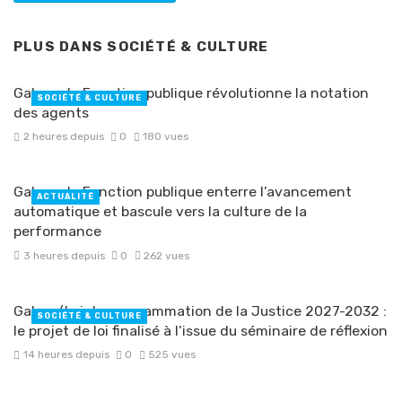
PLUS DANS
SOCIÉTÉ & CULTURE
Gabon : la Fonction publique révolutionne la notation
SOCIÉTÉ & CULTURE
des agents
2 heures depuis
0
180 vues
Gabon : la Fonction publique enterre l’avancement
ACTUALITÉ
automatique et bascule vers la culture de la
performance
3 heures depuis
0
262 vues
Gabon/Loi de programmation de la Justice 2027-2032 :
SOCIÉTÉ & CULTURE
le projet de loi finalisé à l’issue du séminaire de réflexion
14 heures depuis
0
525 vues