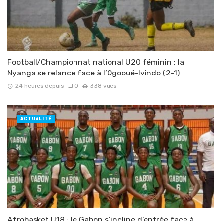
Football/Championnat national U20 féminin : la
Nyanga se relance face à l’Ogooué-Ivindo (2-1)
24 heures depuis
0
338 vues
ACTUALITÉ
Afrobasket U18 : le Gabon s’incline d’entrée face à