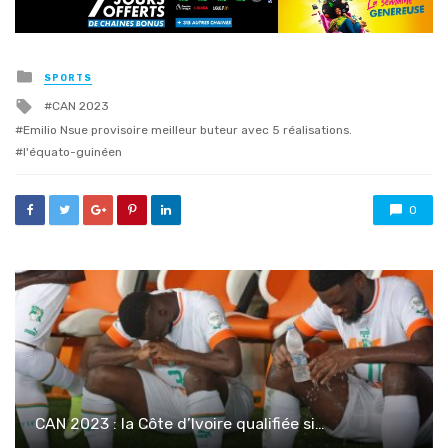
Posted
SPORTS
in
Tagged
CAN 2023
with
Emilio Nsue provisoire meilleur buteur avec 5 réalisations.
l'équato-guinéen
0
CAN 2023 : la Côte d’Ivoire qualifiée si…