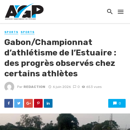
SPORTS
SPORTS
Gabon/Championnat
d’athlétisme de l’Estuaire :
des progrès observés chez
certains athlètes
Par
REDACTION
6 juin 2026
0
653 vues
0