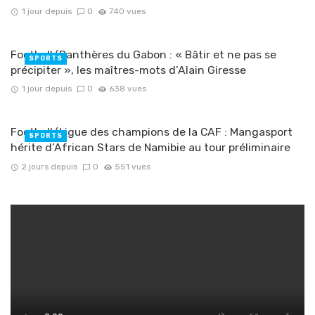
1 jour depuis
0
740 vues
Football/Panthères du Gabon : « Bâtir et ne pas se
SPORTS
précipiter », les maîtres-mots d’Alain Giresse
1 jour depuis
0
638 vues
Football/Ligue des champions de la CAF : Mangasport
SPORTS
hérite d’African Stars de Namibie au tour préliminaire
2 jours depuis
0
551 vues