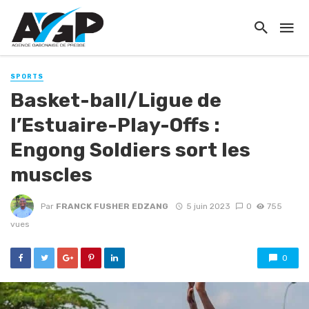
SPORTS
Basket-ball/Ligue de
l’Estuaire-Play-Offs :
Engong Soldiers sort les
muscles
Par
FRANCK FUSHER EDZANG
5 juin 2023
0
755
vues
0