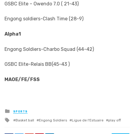
GSBC Elite – Owendo 7.0 ( 21-43)
Engong soldiers-Clash Time (28-9)
Alpha1
Engong Soldiers-Charbo Squad (44-42)
GSBC Elite-Relais BB(45-43 )
MAOE/FE/FSS
Posted
SPORTS
in
Tagged
Basket ball
Engong Soldiers
Ligue de l'Estuaire
play off
with