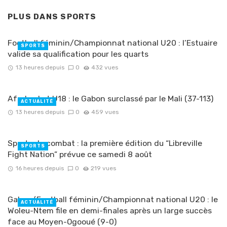
PLUS DANS
SPORTS
Football féminin/Championnat national U20 : l’Estuaire
SPORTS
valide sa qualification pour les quarts
13 heures depuis
0
432 vues
Afrobasket U18 : le Gabon surclassé par le Mali (37-113)
ACTUALITÉ
13 heures depuis
0
459 vues
Sports de combat : la première édition du “Libreville
SPORTS
Fight Nation” prévue ce samedi 8 août
16 heures depuis
0
219 vues
Gabon/Football féminin/Championnat national U20 : le
ACTUALITÉ
Woleu-Ntem file en demi-finales après un large succès
face au Moyen-Ogooué (9-0)