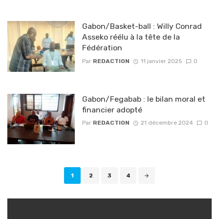
Gabon/Basket-ball : Willy Conrad
Asseko réélu à la tête de la
Fédération
Par
REDACTION
11 janvier 2025
0
Gabon/Fegabab : le bilan moral et
financier adopté
Par
REDACTION
21 décembre 2024
0
Navigation
1
2
3
4
des
articles