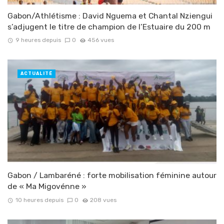
Gabon/Athlétisme : David Nguema et Chantal Nziengui
s’adjugent le titre de champion de l’Estuaire du 200 m
9 heures depuis
0
456 vues
ACTUALITÉ
Gabon / Lambaréné : forte mobilisation féminine autour
de « Ma Migovénne »
10 heures depuis
0
208 vues