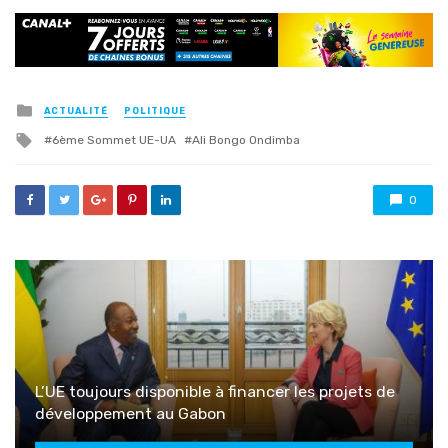
Posted
ACTUALITÉ
POLITIQUE
in
Tagged
6ème Sommet UE-UA
Ali Bongo Ondimba
with
0
L’UE toujours disponible à financer les projets de
développement au Gabon