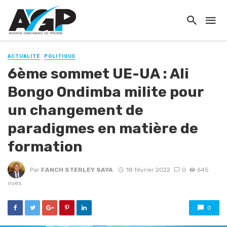
ACTUALITÉ
POLITIQUE
6ème sommet UE-UA : Ali
Bongo Ondimba milite pour
un changement de
paradigmes en matière de
formation
Par
FANCH STERLEY SAYA
18 février 2022
0
645
vues
0