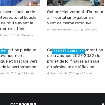
ssiers sociaux : le
Gabon/Mouvement d’humeur
ntersectoriel boucle
à l’Hôpital sino-gabonais :
e de route avant le
vent de calme retrouvé !
nterministériel
9 heures depuis
0
295 vues
depuis
0
254 vues
la Fonction publique
Gabon/Loi de programmation
LITÉ
SOCIÉTÉ & CULTURE
l’avancement
de la Justice 2027-2032 : le
que et bascule vers
projet de loi finalisé à l’issue
re de la performance
du séminaire de réflexion
 depuis
0
599 vues
1 jour depuis
0
608 vues
CATÉGORIES
A