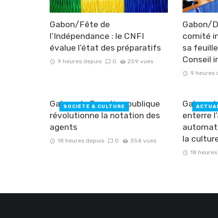
Gabon/Fête de
Gabon/Do
l’Indépendance : le CNFI
comité i
évalue l’état des préparatifs
sa feuill
Conseil i
9 heures depuis
0
259 vues
9 heures 
Gabon : la Fonction publique
Gabon : 
SOCIÉTÉ & CULTURE
ACTUA
révolutionne la notation des
enterre 
agents
automati
la cultu
18 heures depuis
0
354 vues
18 heures