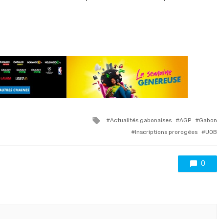
Tagged
Actualités gabonaises
AGP
Gabon
with
Inscriptions prorogées
UOB
0