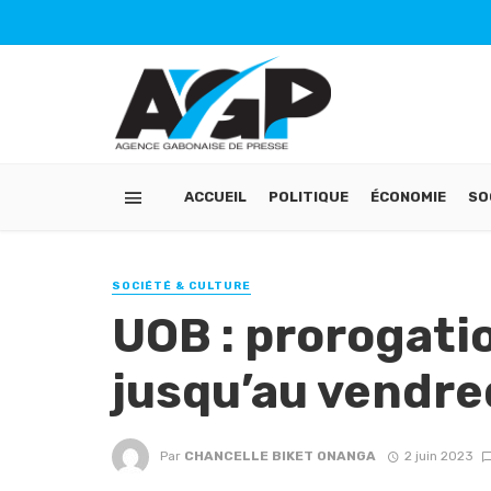
ACCUEIL
POLITIQUE
ÉCONOMIE
SO
SOCIÉTÉ & CULTURE
UOB : prorogati
jusqu’au vendred
Par
CHANCELLE BIKET ONANGA
2 juin 2023