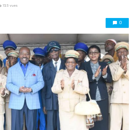
723 vues
0