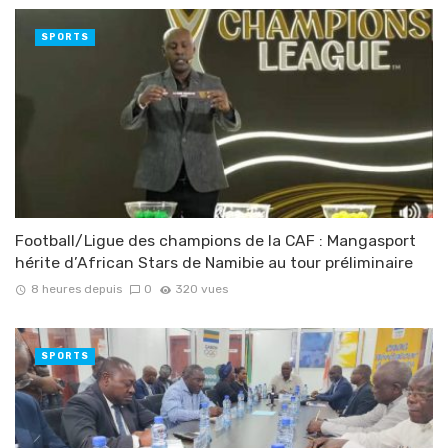
SPORTS
Football/Ligue des champions de la CAF : Mangasport
hérite d’African Stars de Namibie au tour préliminaire
8 heures depuis
0
320 vues
SPORTS