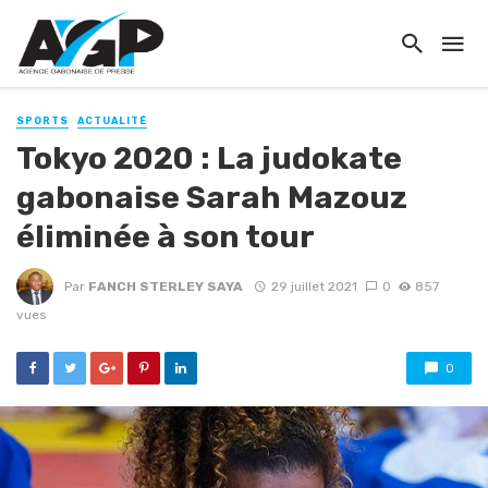
SPORTS
ACTUALITÉ
Tokyo 2020 : La judokate
gabonaise Sarah Mazouz
éliminée à son tour
Par
FANCH STERLEY SAYA
29 juillet 2021
0
857
vues
0