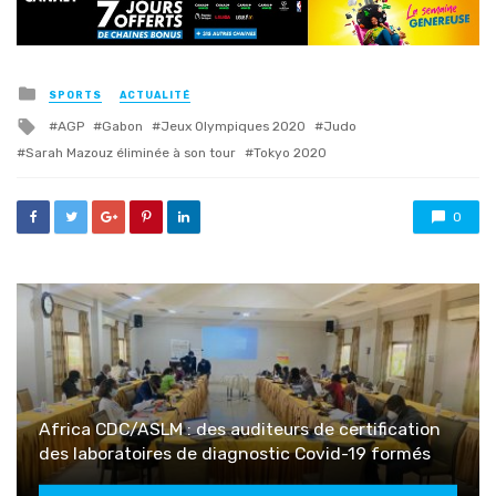
Posted
SPORTS
ACTUALITÉ
in
Tagged
AGP
Gabon
Jeux Olympiques 2020
Judo
with
Sarah Mazouz éliminée à son tour
Tokyo 2020
0
Africa CDC/ASLM : des auditeurs de certification
des laboratoires de diagnostic Covid-19 formés