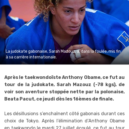
La judokate gabonaise, Sarah Mazouz, a, dans la foulée, mis fin
à sa carrière internationale.
Après le taekwondoïste Anthony Obame, ce fut au
tour de la judokate, Sarah Mazouz (-78 kgs), de
voir son aventure stoppée nette par la polonaise,
Beata Pacut, ce jeudi dès les 16èmes de finale.
Les désillusions s’enchaînent côté gabonais durant ces
choix de Tokyo. Après l’élimination d’Anthony Obame
en taekwondo le mardi 27 juillet écoulé, ce fut au tour