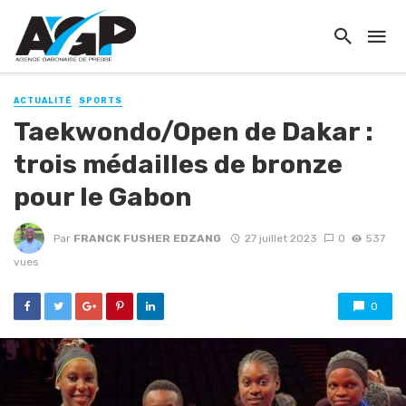
ACTUALITÉ
SPORTS
Taekwondo/Open de Dakar :
trois médailles de bronze
pour le Gabon
Par
FRANCK FUSHER EDZANG
27 juillet 2023
0
537
vues
0