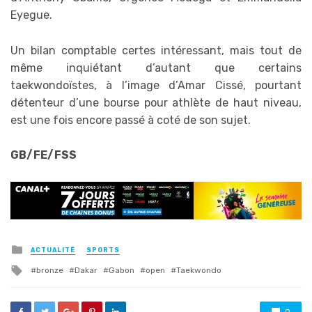
Eyegue.
Un bilan comptable certes intéressant, mais tout de
même inquiétant d’autant que certains
taekwondoïstes, à l’image d’Amar Cissé, pourtant
détenteur d’une bourse pour athlète de haut niveau,
est une fois encore passé à coté de son sujet.
GB/FE/FSS
Posted
ACTUALITÉ
SPORTS
in
Tagged
bronze
Dakar
Gabon
open
Taekwondo
with
0