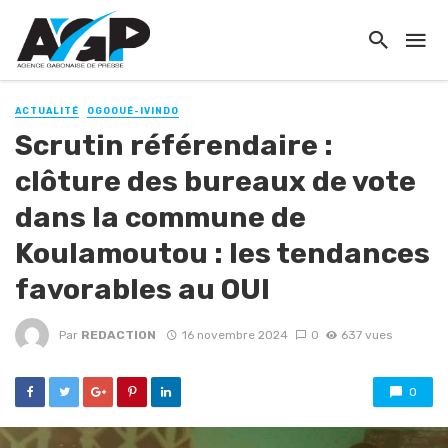
ACTUALITÉ
OGOOUÉ-IVINDO
Scrutin référendaire :
clôture des bureaux de vote
dans la commune de
Koulamoutou : les tendances
favorables au OUI
Par
REDACTION
16 novembre 2024
0
637 vues
0