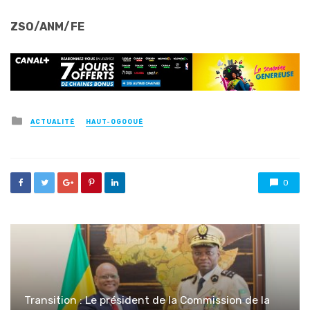
ZSO/ANM/FE
Posted
ACTUALITÉ
HAUT-OGOOUÉ
in
0
Transition : Le président de la Commission de la