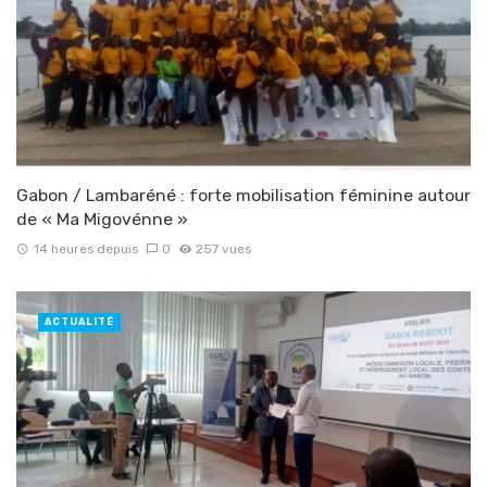
Gabon / Lambaréné : forte mobilisation féminine autour
de « Ma Migovénne »
14 heures depuis
0
257 vues
ACTUALITÉ