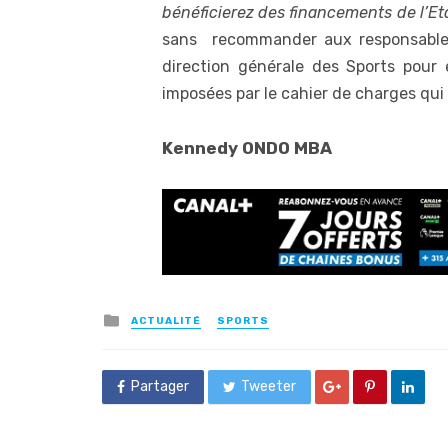
bénéficierez des financements de l’Et
sans recommander aux responsables 
direction générale des Sports pour 
imposées par le cahier de charges qu
Kennedy ONDO MBA
Posted
ACTUALITÉ
SPORTS
in
Partager
Tweeter