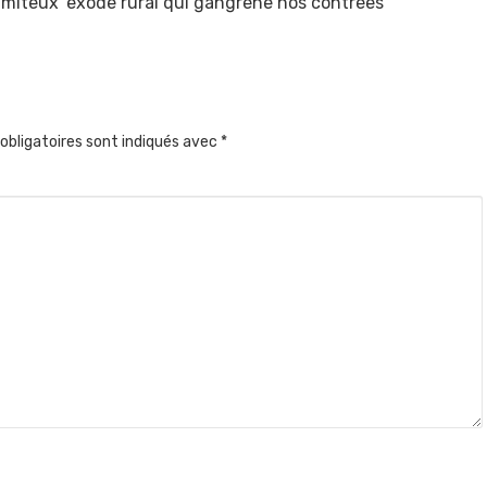
lamiteux ‘exode rural qui gangrène nos contrées
obligatoires sont indiqués avec
*